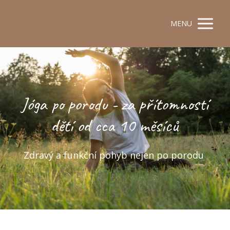
MENU
Jóga po porodu - za přítomností
dětí od cca 10 měsíců
Zdravý a funkční pohyb nejen po porodu