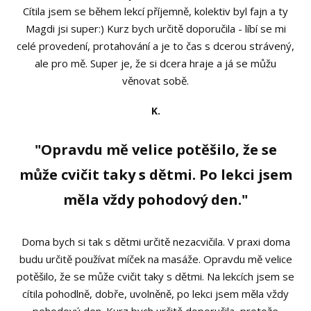
Cítila jsem se během lekcí příjemně, kolektiv byl fajn a ty
Magdi jsi super:) Kurz bych určitě doporučila - líbí se mi
celé provedení, protahování a je to čas s dcerou strávený,
ale pro mě. Super je, že si dcera hraje a já se můžu
věnovat sobě.
K.
"Opravdu mě velice potěšilo, že se
může cvičit taky s dětmi. Po lekci jsem
měla vždy pohodový den."
Doma bych si tak s dětmi určitě nezacvičila. V praxi doma
budu určitě používat míček na masáže. Opravdu mě velice
potěšilo, že se může cvičit taky s dětmi. Na lekcích jsem se
cítila pohodlně, dobře, uvolněně, po lekci jsem měla vždy
pohodový den. Kurz bych určitě doporučila, protože