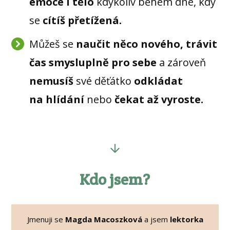
emoce i tělo
kdykoliv během dne, kdy
se
cítíš přetížená.
Můžeš se
naučit něco nového,
trávit
čas smysluplně pro sebe
a zároveň
nemusíš
své děťátko
odkládat
na hlídání
nebo
čekat až vyroste.
Kdo jsem?
Jmenuji se
Magda Macoszková
a jsem
lektorka