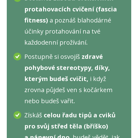
protahovacích cvičení (fascia
fitness)
a poznáš blahodárné
účinky protahování na tvé
každodenní prožívání.
Postupně si osvojíš
zdravé
pohybové stereotypy, díky,
kterým budeš cvičit,
i když
zrovna půjdeš ven s kočárkem
nebo budeš vařit.
Získáš
celou řadu tipů a cviků
pro svůj střed těla (bříško)
a pánevní dno
, budeš vědět, jak