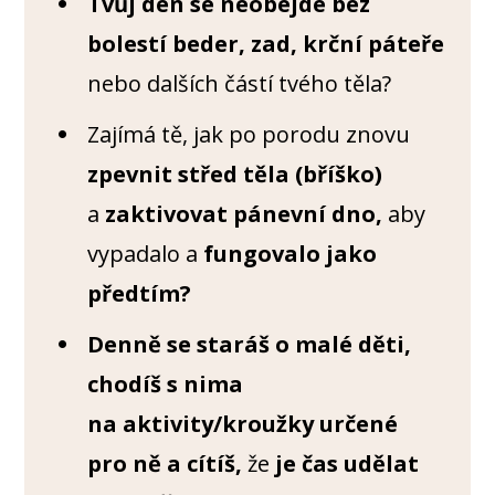
Tvůj den se neobejde bez
bolestí beder, zad, krční páteře
nebo dalších částí tvého těla?
Zajímá tě, jak po porodu znovu
zpevnit střed těla (bříško)
a
zaktivovat pánevní dno,
aby
vypadalo a
fungovalo jako
předtím?
Denně se staráš o malé děti,
chodíš s nima
na aktivity/kroužky určené
pro ně a cítíš,
že
je čas udělat