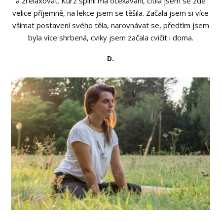
a zrelaxovat. Kurz splnil má očekávání, cítila jsem se zde
velice příjemně, na lekce jsem se těšila. Začala jsem si více
všímat postavení svého těla, narovnávat se, předtím jsem
byla více shrbená, cviky jsem začala cvičit i doma.
D.