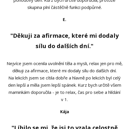
skupina plní částěčně funkci podpůrné.
E.
"Děkuji za afirmace, které mi dodaly
sílu do dalších dní."
Nejvíce jsem ocenila uvolnění těla a mysli, relax jen pro mě,
děkuji za afirmace, které mi dodaly sílu do dalších dní.
Na lekcích jsem se cítila dobře a hlavně po lekcích byl celý
den lepší a měla jsem lepší spánek. Kurz bych určitě všem
maminkám doporučila - je to relax, čas pro sebe a hlídání
v 1.
Kája
"Líbilo se mi, že jsi to vzala celostně