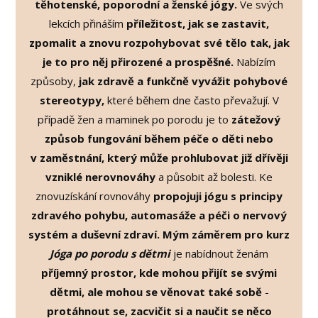
těhotenské, poporodní a ženské jógy.
Ve svých
lekcích přináším
příležitost, jak se zastavit,
zpomalit a znovu rozpohybovat své tělo tak, jak
je to pro něj přirozené a prospěšné.
Nabízím
způsoby,
jak zdravě a funkčně vyvážit pohybové
stereotypy,
které během dne často převažují. V
případě žen a maminek po porodu je to
zátežový
způsob fungování během péče o děti nebo
v zaměstnání, který může prohlubovat již dřívěji
vzniklé nerovnováhy
a působit až bolesti. Ke
znovuzískání rovnováhy
propojuji jógu s principy
zdravého pohybu, automasáže a péči o nervový
systém a duševní zdraví. Mým záměrem pro kurz
Jóga po porodu s dětmi
je nabídnout ženám
příjemný
prostor, kde mohou přijít se svými
dětmi, ale mohou se věnovat také sobě
-
protáhnout se, zacvičit si a naučit se něco