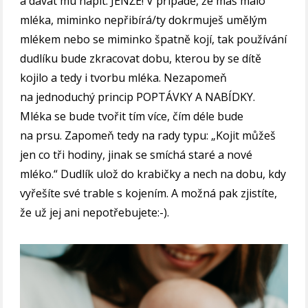
a dávat mu napít. JENŽE! V případě, že máš málo
mléka, miminko nepřibírá/ty dokrmuješ umělým
mlékem nebo se miminko špatně kojí, tak používání
dudlíku bude zkracovat dobu, kterou by se dítě
kojilo a tedy i tvorbu mléka. Nezapomeň
na jednoduchý princip POPTÁVKY A NABÍDKY.
Mléka se bude tvořit tím více, čím déle bude
na prsu. Zapomeň tedy na rady typu: „Kojit můžeš
jen co tři hodiny, jinak se smíchá staré a nové
mléko.“ Dudlík ulož do krabičky a nech na dobu, kdy
vyřešíte své trable s kojením. A možná pak zjistíte,
že už jej ani nepotřebujete:-).