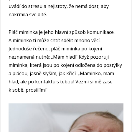
uvádí do stresu a nejistoty, že nemá dost, aby
nakrmila své dítě.
Pláč miminka je jeho hlavní způsob komunikace.
A miminko ti může chtít sdělit mnoho věcí.
Jednoduše řečeno, pláč miminka po kojení
neznamená nutně: „Mám hlad!“ Když pozoruji
miminka, která jsou po kojení odložena do postýlky
a pláčou, jasně slyším, jak křičí: „Maminko, mám
hlad, ale po kontaktu s tebou! Vezmi si mě zase
k sobě, prosíííím!“