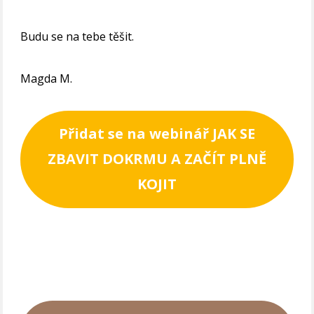
Budu se na tebe těšit.
Magda M.
Přidat se na webinář JAK SE
ZBAVIT DOKRMU A ZAČÍT PLNĚ
KOJIT