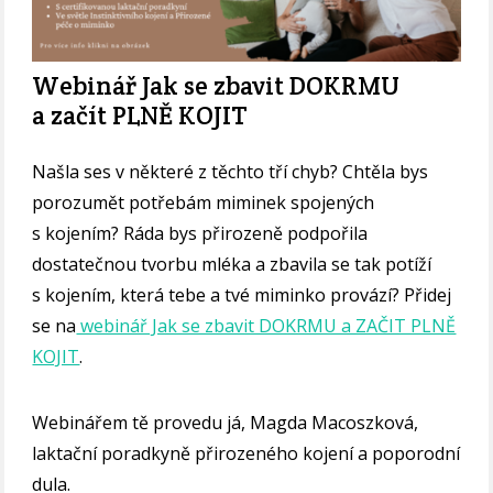
Webinář Jak se zbavit DOKRMU
a začít PLNĚ KOJIT
Našla ses v některé z těchto tří chyb? Chtěla bys
porozumět potřebám miminek spojených
s kojením? Ráda bys přirozeně podpořila
dostatečnou tvorbu mléka a zbavila se tak potíží
s kojením, která tebe a tvé miminko provází? Přidej
se na
webinář Jak se zbavit DOKRMU a ZAČIT PLNĚ
KOJIT
.
Webinářem tě provedu já, Magda Macoszková,
laktační poradkyně přirozeného kojení a poporodní
dula.