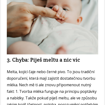
3. Chyba: Piješ meltu a nic víc
Melta, kojící čaje nebo černé pivo. To jsou tradiční
doporučení, která mají zajistit dostatečnou tvorbu
mléka. Nech mě ti ale znovu připomenout nutný
fakt: 1. Tvorba mléka funguje na principu poptávky
a nabídky. Takže pokud piješ meltu, ale ve způsobu
jakým kojíš (četnost, poloha, porozumění potřebám