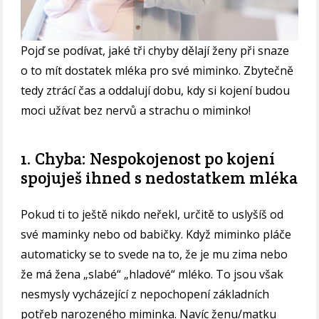
Pojď se podívat, jaké tři chyby dělají ženy při snaze
o to mít dostatek mléka pro své miminko. Zbytečně
tedy ztrácí čas a oddalují dobu, kdy si kojení budou
moci užívat bez nervů a strachu o miminko!
1. Chyba: Nespokojenost po kojení
spojuješ ihned s nedostatkem mléka
Pokud ti to ještě nikdo neřekl, určitě to uslyšíš od
své maminky nebo od babičky. Když miminko pláče
automaticky se to svede na to, že je mu zima nebo
že má žena „slabé“ „hladové“ mléko. To jsou však
nesmysly vycházející z nepochopení základních
potřeb narozeného miminka. Navíc ženu/matku