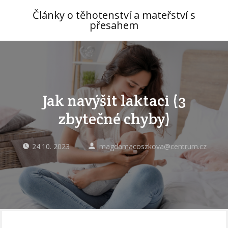
Články o těhotenství a mateřství s
přesahem
Jak navýšit laktaci (3
zbytečné chyby)
24.10. 2023
magdamacoszkova@centrum.cz